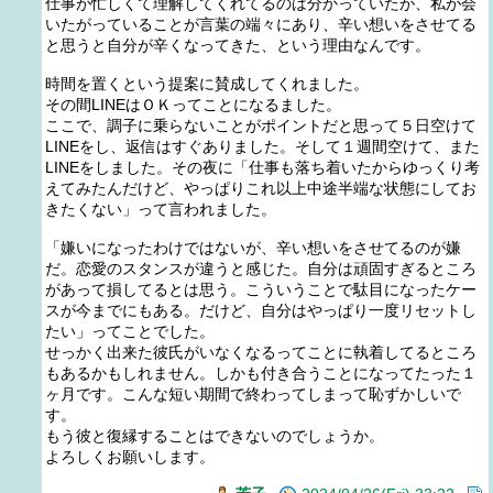
仕事が忙しくて理解してくれてるのは分かっていたが、私が会
いたがっていることが言葉の端々にあり、辛い想いをさせてる
と思うと自分が辛くなってきた、という理由なんです。
時間を置くという提案に賛成してくれました。
その間LINEはＯＫってことになるました。
ここで、調子に乗らないことがポイントだと思って５日空けて
LINEをし、返信はすぐありました。そして１週間空けて、また
LINEをしました。その夜に「仕事も落ち着いたからゆっくり考
えてみたんだけど、やっぱりこれ以上中途半端な状態にしてお
きたくない」って言われました。
「嫌いになったわけではないが、辛い想いをさせてるのが嫌
だ。恋愛のスタンスが違うと感じた。自分は頑固すぎるところ
があって損してるとは思う。こういうことで駄目になったケー
スが今までにもある。だけど、自分はやっぱり一度リセットし
たい」ってことでした。
せっかく出来た彼氏がいなくなるってことに執着してるところ
もあるかもしれません。しかも付き合うことになってたった１
ヶ月です。こんな短い期間で終わってしまって恥ずかしいで
す。
もう彼と復縁することはできないのでしょうか。
よろしくお願いします。