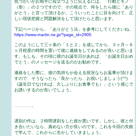
気づかいがお相手に役立つように伝えるには、「行動とモノ
（形）」の２つですので、その視点で、何をしたら彼に「あり
がとう」と言って頂けるか。こういったことに目を向けて、正
しい現状把握と問題解決をして頂けたらと思います。
下記ページから、「ありがとう法」を参考にしてくださいね。
https://www.martin.ne.jp/?page_id=2905
このようにして三ヶ条の「１と２」を成してから、３ヶ月～６
ヶ月程度の時間を置いて彼に連絡をしてみるのが良いと思いま
す。もしも、その頃に彼のお誕生日があれば、「お誕生日おめ
でとう」のメッセージを送るのがお勧めです。
連絡をした際に、彼の気持ちが会える状況ならお返事が頂けま
すので、そうなったら「良かったら、お祝いしましょう(^^)
（誕生日でなければ、久しぶりにお食事でも）」という感じで
お誘いするのが良いでしょう。
…………。
遅刻の件は、２時間遅刻をした彼が悪いです。しかし、彼と付
き合いたいなら、責めない方が良いのです。これを今回の失敗
で学んで、これからに生かしていきましょう。