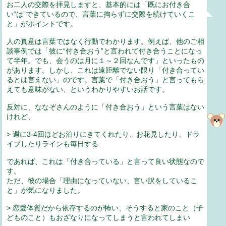
お二人の交際を拝見しますと、基本的には「既にお付き合
い“は”できているので、言葉に拘らずに交際を続けていくこ
と」がポイントです。
人の真意は言葉ではなく行動でわかります。例えば、他のご相
談事例では「彼に“付き合おう”と言われて付き合うことになっ
て半年。でも、会うのは月に１～２回なんです」といったもの
があります。しかし、これは遠距離でない限り「付き合ってい
るとは言えない」のです。言葉で「付き合おう」と言ってもら
えても意味がない、というわかりやすいお話です。
反対に、ななぞさんのように「付き合おう」という言葉はない
けれど、
> 週に3-4回ほどお泊りにきてくれたり、お花見したり、ドラ
イブしたりラインも毎日する
であれば、これは「付き合っている」と言って良い状態なので
す。
ただ、彼の場合「理由になっていない、言い訳をしているこ
と」が気になりました。
> 恋愛体質だから依存するのが怖い、そうすると家のこと（子
どものこと）もおざなりになってしまうと言われてしまい