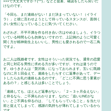
×××で大丈夫ですか？(^^)」などと提案、確認をしたら良いだ
けなのです。
「今回も、まだ連絡がない！まだ決まっていない！（イライ
ラ）」と彼に言わせようとして待っているスタンスが、面倒く
さい女性になっていることに気づいてください。
わざわざ、不平不満を作る付き合い方はやめましょう。イラつ
いている時間も心も勿体ないですので、上記例のように可愛く
聞く方が精神衛生上もいいし、男性にも愛されるので一石二鳥
ですよ。
お二人は既婚者です。女性はそういった状況でも、通常の恋愛
と同じ対応を男性に求める方が多いですが、それは違うので
す。ゆうきさんは「贅沢病」になっておられます。互いに既婚
なのに月１回会えて、連絡をしたらすぐに返事があって、デー
トしたらお礼の連絡もあるのです。「どこに不満に思う要素が
あるの？」と感じる人は多いことでしょう。
「連絡しても、ほとんど返事がない」「２～３ヶ月会えない」
と仰るなら、ご不満もわかります。なのに「追いLINEがな
い」とご不満を仰るのは、「してもらっていること」を当たり
前と捉えてしまって、感謝の気持ちが薄れてしまっているから
です。