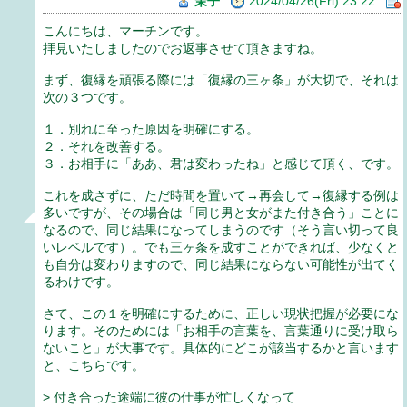
茉子
2024/04/26(Fri) 23:22
こんにちは、マーチンです。
拝見いたしましたのでお返事させて頂きますね。
まず、復縁を頑張る際には「復縁の三ヶ条」が大切で、それは
次の３つです。
１．別れに至った原因を明確にする。
２．それを改善する。
３．お相手に「ああ、君は変わったね」と感じて頂く、です。
これを成さずに、ただ時間を置いて→再会して→復縁する例は
多いですが、その場合は「同じ男と女がまた付き合う」ことに
なるので、同じ結果になってしまうのです（そう言い切って良
いレベルです）。でも三ヶ条を成すことができれば、少なくと
も自分は変わりますので、同じ結果にならない可能性が出てく
るわけです。
さて、この１を明確にするために、正しい現状把握が必要にな
ります。そのためには「お相手の言葉を、言葉通りに受け取ら
ないこと」が大事です。具体的にどこが該当するかと言います
と、こちらです。
> 付き合った途端に彼の仕事が忙しくなって