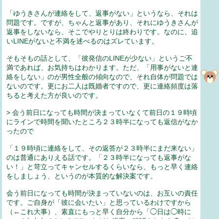
「ゆうきさんが連絡をして、返事がない」というなら、それは
問題です。ですが、ちゃんと返事があり、それにゆうきさんが
返事をしないなら、そこでやりとりは終わりです。なのに、追
いLINEがないと不満を述べるのはズレています。
そもそもの話として、「彼発信のLINEが少ない」というご不
満であれば、お気持ちはわかります。ただ、「用事がないと連
絡をしない」のが男性全般の傾向なので、それ自体が問題では
ないのです。更にお二人は既婚者ですので、更に連絡頻度は落
ちると考えた方が良いのです。
> 会う前日になっても時間が決まっていなくて前日の１９時頃
にラインで時間を聞いたところ２３時半になっても返信がなか
ったので
「１９時頃に連絡をして、その返答が２３時半にまだ来ない」
のは普通にありえる話です。「２３時半になっても返事がな
い！」と苛立ってキャンセルするくらいなら、もっと早く連絡
をしましょう、というのが本質的な解決案です。
会う前日になっても時間が決まっていないのは、お互いの責任
です。ご自身が「彼に会いたい」と思っているわけですから
（←これ大事）、素直にもっと早く自分から「◯日は◯時に