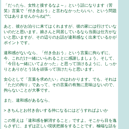
「だったら、女性と接するなよ～」という話になります（苦
笑）言葉で「付き合おう」と言わなかったらいい、という問題
ではありませんからね(^^;
あと、彼がお泊りに来てはくれますが、彼の家には行けていな
いのだと思います。娘さんと同居しているなら当面は仕方がな
いと思いますが、その辺りのお話が違和感なく出来ているかが
ポイントです。
違和感がないなら、「付き合おう」という言葉に拘らずに、
今、これだけ一緒にいられることに感謝しましょう。そして、
「今日も一緒にいてよかった」と思って頂けるように、しっか
りとありがとう法を頑張って頂けたらと思います。
女心として「言葉を求めたい」のはわかります。でも、それは
「ただの拘り」であって、その言葉の有無に意味はないので、
拘らないことが大事です。
また、違和感があるなら、
> きちんとお付き合いする仲になるにはどうすればよいか
この答えは「違和感を解消すること」ですよ。そこから目を逸
らさずに、まずは正しい現状把握をすることです。極端な話を