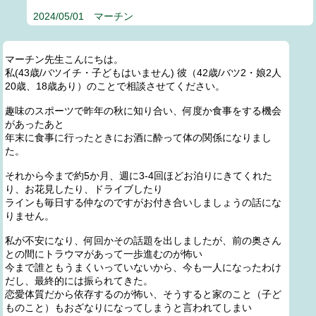
2024/05/01 マーチン
マーチン先生こんにちは。
私(43歳/バツイチ・子どもはいません) 彼（42歳/バツ2・娘2人
20歳、18歳あり）のことで相談させてください。
趣味のスポーツで昨年の秋に知り合い、何度か食事をする機会
があったあと
年末に食事に行ったときにお酒に酔って体の関係になりまし
た。
それから今まで約5か月、週に3-4回ほどお泊りにきてくれた
り、お花見したり、ドライブしたり
ラインも毎日する仲なのですがお付き合いしましょうの話にな
りません。
私が不安になり、何回かその話題を出しましたが、前の奥さん
との間にトラウマがあって一歩進むのが怖い
今まで誰ともうまくいっていないから、今も一人になったわけ
だし、最終的には振られてきた。
恋愛体質だから依存するのが怖い、そうすると家のこと（子ど
ものこと）もおざなりになってしまうと言われてしまい