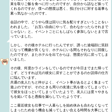
束を取りご飯を食べに行ったのですが、自分から話など振って
くれるのですが、僕への態度は悪く、投げかけに対する返事も
素っ気なかったのです。
会話の中で、どうやら僕は回りに気を配りすぎということをい
われました。「お互い自由にやって、合わなかったらそれまで
じゃない」と。イベントごとにもしばらく参加しないとまで言
っていました。
しかし、その後ホテルに行ったんですが、誘った途端顔に笑顔
になって機嫌が良くなり、ホテルにいる間もそれなりに回復し
たのですが、またホテルを出てからは、態度が元に戻ってしま
いました。
その後、何度かラインをしているのですが今日までまた帰って
こず、どうすれば元の彼女に戻すことができるのか説得の仕方
に悩んでいます。
共通の友人たちと仲がよく、イベント事があるとよく集まって
遊ぶのですが、そのときも周りの友達に気を使ってしまってい
て彼女をほっといてしまっていたようで、友人には度々やきも
ちを妬いてると愚痴を漏らしていたようです。
ここ最近彼女も仕事で一人暮らしを始め休みも合わなくなって
しまったため会う機会も減ってしまい合える時間を大事にして