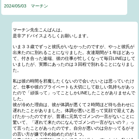
2024/05/03 マーチン
マーチン先生こんばんは。
是非アドバイスよろしくお願いします。
いま３３歳でずっと彼氏がいなかったのですが、やっと彼氏が
出来たのに別れることになりました。友達期間が１年ほどあっ
て、付き合った途端、彼の仕事が忙しくなって毎日LINEはして
いましたが、実際にあったのは３回程で別れることになりまし
た。
私は彼の時間を邪魔したくないので会いたいとは思っていたけ
ど、仕事や彼のプライベートも大切にして欲しい気持ちがあっ
たので「頑張って」ってことしかLINEしたことがありませんで
した。
彼が冷めた理由は、彼が体調が悪くて２時間ほど待ち合わせに
遅れたことがありました。体調が悪いと思って笑顔で迎えてあ
げたかったのですが、普通に元気でゴメンの一言がないことに
驚いて、「遅れて来たのになんでゴメンの一言がないの？」っ
て言ったことがあったのです。自分が悪いのは分かってるがそ
の言い方が嫌で冷め始めたのが１つ。