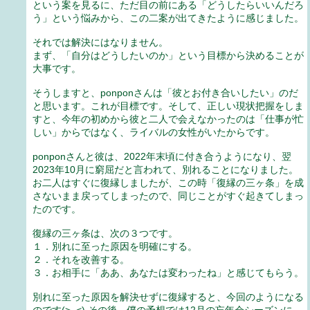
という案を見るに、ただ目の前にある「どうしたらいいんだろ
う」という悩みから、この二案が出てきたように感じました。
それでは解決にはなりません。
まず、「自分はどうしたいのか」という目標から決めることが
大事です。
そうしますと、ponponさんは「彼とお付き合いしたい」のだ
と思います。これが目標です。そして、正しい現状把握をしま
すと、今年の初めから彼と二人で会えなかったのは「仕事が忙
しい」からではなく、ライバルの女性がいたからです。
ponponさんと彼は、2022年末頃に付き合うようになり、翌
2023年10月に窮屈だと言われて、別れることになりました。
お二人はすぐに復縁しましたが、この時「復縁の三ヶ条」を成
さないまま戻ってしまったので、同じことがすぐ起きてしまっ
たのです。
復縁の三ヶ条は、次の３つです。
１．別れに至った原因を明確にする。
２．それを改善する。
３．お相手に「ああ、あなたは変わったね」と感じてもらう。
別れに至った原因を解決せずに復縁すると、今回のようになる
のです(>_<) その後、僕の予想では12月の忘年会シーズンに、