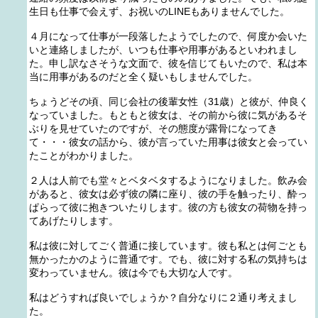
生日も仕事で会えず、お祝いのLINEもありませんでした。
４月になって仕事が一段落したようでしたので、何度か会いた
いと連絡しましたが、いつも仕事や用事があるといわれまし
た。申し訳なさそうな文面で、彼を信じてもいたので、私は本
当に用事があるのだと全く疑いもしませんでした。
ちょうどその頃、同じ会社の後輩女性（31歳）と彼が、仲良く
なっていました。もともと彼女は、その前から彼に気があるそ
ぶりを見せていたのですが、その態度が露骨になってき
て・・・彼女の話から、彼が言っていた用事は彼女と会ってい
たことがわかりました。
２人は人前でも堂々とベタベタするようになりました。飲み会
があると、彼女は必ず彼の隣に座り、彼の手を触ったり、酔っ
ぱらって彼に抱きついたりします。彼の方も彼女の荷物を持っ
てあげたりします。
私は彼に対してごく普通に接しています。彼も私とは何ごとも
無かったかのように普通です。でも、彼に対する私の気持ちは
変わっていません。彼は今でも大切な人です。
私はどうすれば良いでしょうか？自分なりに２通り考えまし
た。