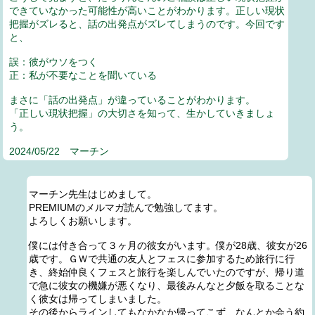
できていなかった可能性が高いことがわかります。正しい現状
把握がズレると、話の出発点がズレてしまうのです。今回です
と、
誤：彼がウソをつく
正：私が不要なことを聞いている
まさに「話の出発点」が違っていることがわかります。
「正しい現状把握」の大切さを知って、生かしていきましょ
う。
2024/05/22 マーチン
マーチン先生はじめまして。
PREMIUMのメルマガ読んで勉強してます。
よろしくお願いします。
僕には付き合って３ヶ月の彼女がいます。僕が28歳、彼女が26
歳です。ＧＷで共通の友人とフェスに参加するため旅行に行
き、終始仲良くフェスと旅行を楽しんでいたのですが、帰り道
で急に彼女の機嫌が悪くなり、最後みんなと夕飯を取ることな
く彼女は帰ってしまいました。
その後からラインしてもなかなか帰ってこず、なんとか会う約