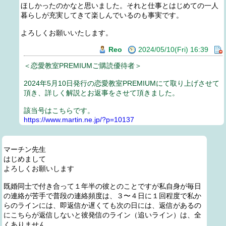
ほしかったのかなと思いました。それと仕事とはじめての一人
暮らしが充実してきて楽しんでいるのも事実です。
よろしくお願いいたします。
Reo
2024/05/10(Fri) 16:39
＜恋愛教室PREMIUMご購読優待者＞
2024年5月10日発行の恋愛教室PREMIUMにて取り上げさせて
頂き、詳しく解説とお返事をさせて頂きました。
該当号はこちらです。
https://www.martin.ne.jp/?p=10137
マーチン先生
はじめまして
よろしくお願いします
既婚同士で付き合って１年半の彼とのことですが私自身が毎日
の連絡が苦手で普段の連絡頻度は、３〜４日に１回程度で私か
らのラインには、即返信か遅くても次の日には、返信があるの
にこちらが返信しないと彼発信のライン（追いライン）は、全
くありません