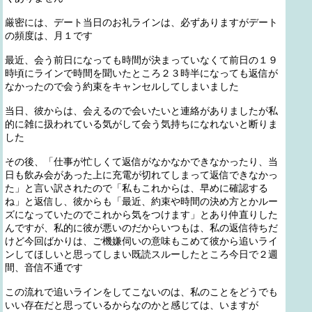
厳密には、デート当日のお礼ラインは、必ずありますがデート
の頻度は、月１です
最近、会う前日になっても時間が決まっていなくて前日の１９
時頃にラインで時間を聞いたところ２３時半になっても返信が
なかったので会う約束をキャンセルしてしまいました
当日、彼からは、会えるので会いたいと連絡がありましたが私
的に雑に扱われている気がして会う気持ちになれないと断りま
した
その後、「仕事が忙しくて返信がなかなかできなかったり、当
日も飲み会があった上に充電が切れてしまって返信できなかっ
た」と言い訳されたので「私もこれからは、早めに確認する
ね」と返信し、彼からも「最近、約束や時間の決め方とかルー
ズになっていたのでこれから気をつけます」とあり仲直りした
んですが、私的に彼が悪いのだからいつもは、私の返信待ちだ
けど今回ばかりは、ご機嫌伺いの意味もこめて彼から追いライ
ンしてほしいと思ってしまい既読スルーしたところ今日で２週
間、音信不通です
この流れで追いラインをしてこないのは、私のことをどうでも
いい存在だと思っているからなのかと感じては、いますが