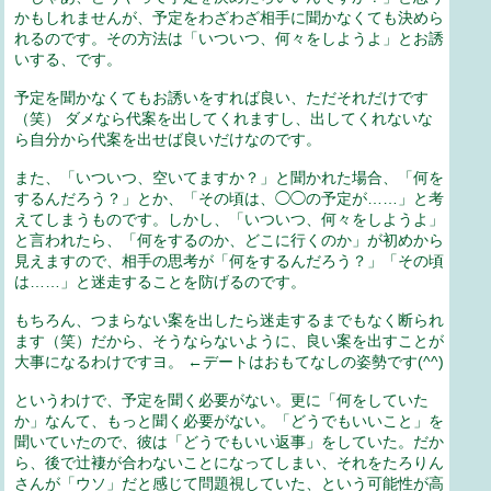
かもしれませんが、予定をわざわざ相手に聞かなくても決めら
れるのです。その方法は「いついつ、何々をしようよ」とお誘
いする、です。
予定を聞かなくてもお誘いをすれば良い、ただそれだけです
（笑） ダメなら代案を出してくれますし、出してくれないな
ら自分から代案を出せば良いだけなのです。
また、「いついつ、空いてますか？」と聞かれた場合、「何を
するんだろう？」とか、「その頃は、◯◯の予定が……」と考
えてしまうものです。しかし、「いついつ、何々をしようよ」
と言われたら、「何をするのか、どこに行くのか」が初めから
見えますので、相手の思考が「何をするんだろう？」「その頃
は……」と迷走することを防げるのです。
もちろん、つまらない案を出したら迷走するまでもなく断られ
ます（笑）だから、そうならないように、良い案を出すことが
大事になるわけですヨ。 ←デートはおもてなしの姿勢です(^^)
というわけで、予定を聞く必要がない。更に「何をしていた
か」なんて、もっと聞く必要がない。「どうでもいいこと」を
聞いていたので、彼は「どうでもいい返事」をしていた。だか
ら、後で辻褄が合わないことになってしまい、それをたろりん
さんが「ウソ」だと感じて問題視していた、という可能性が高