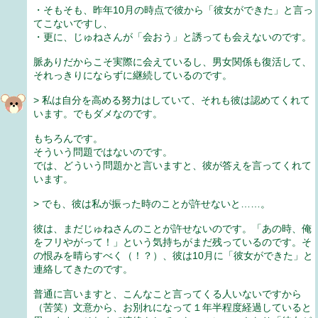
・そもそも、昨年10月の時点で彼から「彼女ができた」と言っ
てこないですし、
・更に、じゅねさんが「会おう」と誘っても会えないのです。
脈ありだからこそ実際に会えているし、男女関係も復活して、
それっきりにならずに継続しているのです。
> 私は自分を高める努力はしていて、それも彼は認めてくれて
います。でもダメなのです。
もちろんです。
そういう問題ではないのです。
では、どういう問題かと言いますと、彼が答えを言ってくれて
います。
> でも、彼は私が振った時のことが許せないと……。
彼は、まだじゅねさんのことが許せないのです。「あの時、俺
をフリやがって！」という気持ちがまだ残っているのです。そ
の恨みを晴らすべく（！？）、彼は10月に「彼女ができた」と
連絡してきたのです。
普通に言いますと、こんなこと言ってくる人いないですから
（苦笑）文意から、お別れになって１年半程度経過していると