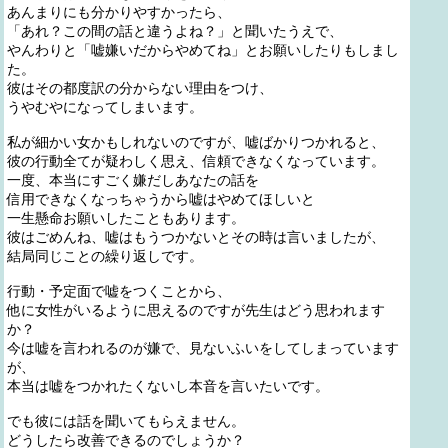
あんまりにも分かりやすかったら、
「あれ？この間の話と違うよね？」と聞いたうえで、
やんわりと「嘘嫌いだからやめてね」とお願いしたりもしまし
た。
彼はその都度訳の分からない理由をつけ、
うやむやになってしまいます。
私が細かい女かもしれないのですが、嘘ばかりつかれると、
彼の行動全てが疑わしく思え、信頼できなくなっています。
一度、本当にすごく嫌だしあなたの話を
信用できなくなっちゃうから嘘はやめてほしいと
一生懸命お願いしたこともあります。
彼はごめんね、嘘はもうつかないとその時は言いましたが、
結局同じことの繰り返しです。
行動・予定面で嘘をつくことから、
他に女性がいるように思えるのですが先生はどう思われます
か？
今は嘘を言われるのが嫌で、見ないふいをしてしまっています
が、
本当は嘘をつかれたくないし本音を言いたいです。
でも彼には話を聞いてもらえません。
どうしたら改善できるのでしょうか？