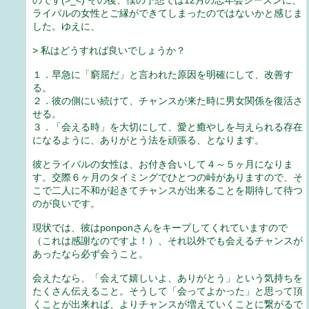
ライバルの女性とご縁ができてしまったのではないかと感じま
した。ゆえに、
> 私はどうすれば良いでしょうか？
１．早急に「窮屈だ」と言われた原因を明確にして、改善す
る。
２．彼の側にい続けて、チャンスが来た時に男女関係を復活さ
せる。
３．「会える時」を大切にして、愛と癒やしを与えられる存在
になるように、ありがとう法を頑張る、となります。
彼とライバルの女性は、お付き合いして４～５ヶ月になりま
す。交際６ヶ月のタイミングでひとつの峠がありますので、そ
こで二人に不和が起きてチャンスが出来ることを期待して待つ
のが良いです。
現状では、彼はponponさんをキープしてくれていますので
（これは感謝なのですよ！）、それ以外でも会えるチャンスが
あったなら必ず会うこと。
会えたなら、「会えて嬉しいよ、ありがとう」という気持ちを
たくさん伝えること。そうして「会ってよかった」と思って頂
くことが出来れば、よりチャンスが増えていくことに繋がるで