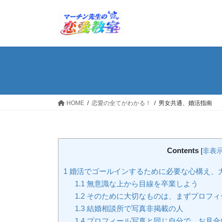
コ
ナ
ン
ビ
テ
ゲ
ン
ー
ツ
シ
へ
ョ
ス
ン
キ
に
ッ
移
HOME
恋愛の全てがわかる！
男女共通、婚活指南
プ
動
Contents
[
非表
1
婚活でゴールインするために必要な心構え、
1.1
無意識な上から目線を卒業しよう
1.2
そのために大切なものは、まずプロフィ
1.3
結婚相談所で写真非掲載の人
1.4
プロフィール写真と同じ自分で、お見合