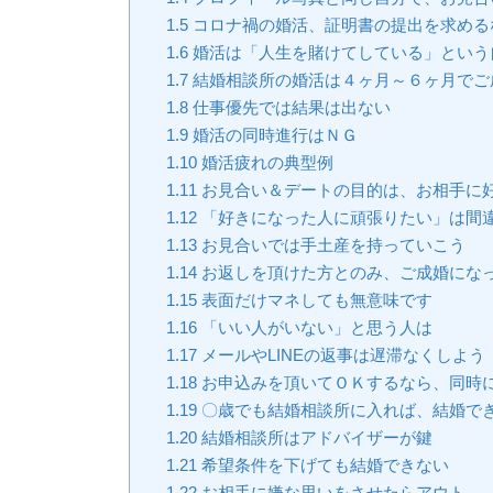
1.5
コロナ禍の婚活、証明書の提出を求める
1.6
婚活は「人生を賭けてしている」という
1.7
結婚相談所の婚活は４ヶ月～６ヶ月でご
1.8
仕事優先では結果は出ない
1.9
婚活の同時進行はＮＧ
1.10
婚活疲れの典型例
1.11
お見合い＆デートの目的は、お相手に
1.12
「好きになった人に頑張りたい」は間
1.13
お見合いでは手土産を持っていこう
1.14
お返しを頂けた方とのみ、ご成婚にな
1.15
表面だけマネしても無意味です
1.16
「いい人がいない」と思う人は
1.17
メールやLINEの返事は遅滞なくしよう
1.18
お申込みを頂いてＯＫするなら、同時
1.19
〇歳でも結婚相談所に入れば、結婚で
1.20
結婚相談所はアドバイザーが鍵
1.21
希望条件を下げても結婚できない
1.22
お相手に嫌な思いをさせたらアウト