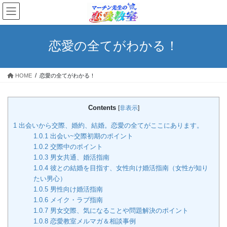
コ
ナ
ン
ビ
テ
ゲ
ン
ー
恋愛の全てがわかる！
ツ
シ
へ
ョ
ス
ン
HOME
恋愛の全てがわかる！
キ
に
ッ
移
プ
動
Contents
[
非表示
]
1
出会いから交際、婚約、結婚。恋愛の全てがここにあります。
1.0.1
出会い~交際初期のポイント
1.0.2
交際中のポイント
1.0.3
男女共通、婚活指南
1.0.4
彼との結婚を目指す、女性向け婚活指南（女性が知り
たい男心）
1.0.5
男性向け婚活指南
1.0.6
メイク・ラブ指南
1.0.7
男女交際、気になることや問題解決のポイント
1.0.8
恋愛教室メルマガ＆相談事例