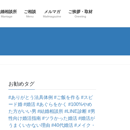
結婚相談所
ご相談
メルマガ
ご挨拶・取材
Marriage
Menu
Mailmagazine
Greeting
お勧めタグ
#ありがとう法具体例
#ご飯を作る
#スピ
ード婚
#婚活
#あぐらをかく
#100%やめ
た方がいい男
#結婚相談所
#LINE診断
#男
性向け婚活指南
#ツラかった婚活
#婚活が
うまくいかない理由
#40代婚活
#メイク・