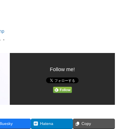
inp
～・
Follow me!
Bluesky
Hatena
Copy