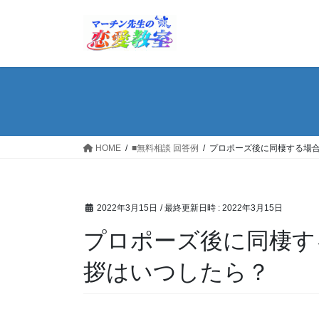
コ
ナ
ン
ビ
テ
ゲ
ン
ー
ツ
シ
へ
ョ
ス
ン
キ
に
ッ
移
HOME
■無料相談 回答例
プロポーズ後に同棲する場
プ
動
2022年3月15日
/ 最終更新日時 :
2022年3月15日
プロポーズ後に同棲す
拶はいつしたら？