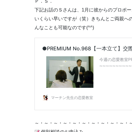
Ｐ．Ｓ．
下記お話のＳさんは、1月に彼からのプロポー
いくらい早いですが（笑）きちんとご両親へ
んなことも可能なのです(^^)
～・～・～・～・～・～・～・～・～・～・
個別相談のお申込み