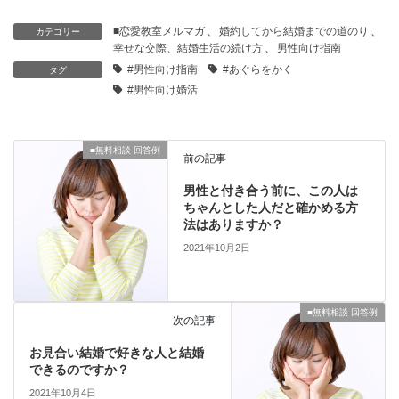
■恋愛教室メルマガ
、
婚約してから結婚までの道のり
、
カテゴリー
幸せな交際、結婚生活の続け方
、
男性向け指南
#男性向け指南
#あぐらをかく
タグ
#男性向け婚活
■無料相談 回答例
前の記事
男性と付き合う前に、この人は
ちゃんとした人だと確かめる方
法はありますか？
2021年10月2日
■無料相談 回答例
次の記事
お見合い結婚で好きな人と結婚
できるのですか？
2021年10月4日