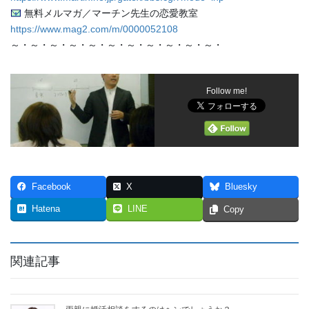
無料メルマガ／マーチン先生の恋愛教室
https://www.mag2.com/m/0000052108
～・～・～・～・～・～・～・～・～・～・～・
Follow me!
Facebook
X
Bluesky
Hatena
LINE
Copy
関連記事