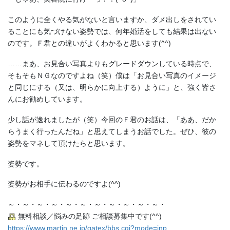
このように全くやる気がないと言いますか、ダメ出しをされてい
ることにも気づけない姿勢では、何年婚活をしても結果は出ない
のです。Ｆ君との違いがよくわかると思います(^^)
……まあ、お見合い写真よりもグレードダウンしている時点で、
そもそもＮＧなのですよね（笑）僕は「お見合い写真のイメージ
と同じにする（又は、明らかに向上する）ように」と、強く皆さ
んにお勧めしています。
少し話が逸れましたが（笑）今回のＦ君のお話は、「ああ、だか
らうまく行ったんだね」と思えてしまうお話でした。ぜひ、彼の
姿勢をマネして頂けたらと思います。
姿勢です。
姿勢がお相手に伝わるのですよ(^^)
～・～・～・～・～・～・～・～・～・～・～・
無料相談／悩みの足跡 ご相談募集中です(^^)
https://www.martin.ne.jp/gatex/bbs.cgi?mode=inp