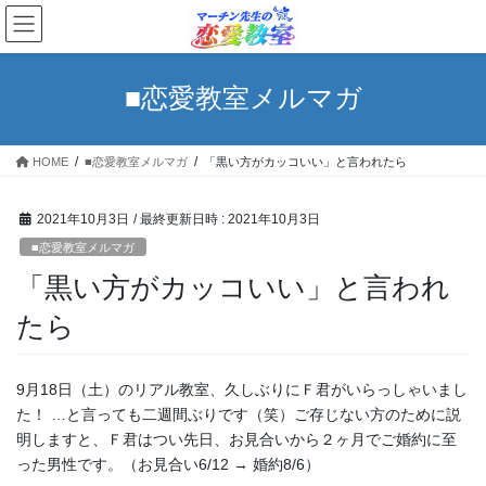
コ
ナ
ン
ビ
テ
ゲ
ン
ー
■恋愛教室メルマガ
ツ
シ
へ
ョ
ス
ン
HOME
■恋愛教室メルマガ
「黒い方がカッコいい」と言われたら
キ
に
ッ
移
プ
動
2021年10月3日
/ 最終更新日時 :
2021年10月3日
■恋愛教室メルマガ
「黒い方がカッコいい」と言われ
たら
9月18日（土）のリアル教室、久しぶりにＦ君がいらっしゃいまし
た！ …と言っても二週間ぶりです（笑）ご存じない方のために説
明しますと、Ｆ君はつい先日、お見合いから２ヶ月でご婚約に至
った男性です。（お見合い6/12 → 婚約8/6）