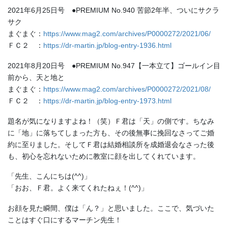
2021年6月25日号 ●PREMIUM No.940 苦節2年半、ついにサクラ
サク
まぐまぐ：
https://www.mag2.com/archives/P0000272/2021/06/
ＦＣ２ ：
https://dr-martin.jp/blog-entry-1936.html
2021年8月20日号 ●PREMIUM No.947【一本立て】ゴールイン目
前から、天と地と
まぐまぐ：
https://www.mag2.com/archives/P0000272/2021/08/
ＦＣ２ ：
https://dr-martin.jp/blog-entry-1973.html
題名が気になりますよね！（笑）Ｆ君は「天」の側です。ちなみ
に「地」に落ちてしまった方も、その後無事に挽回なさってご婚
約に至りました。そしてＦ君は結婚相談所を成婚退会なさった後
も、初心を忘れないために教室に顔を出してくれています。
「先生、こんにちは(^^)」
「おお、Ｆ君。よく来てくれたねぇ！(^^)」
お顔を見た瞬間、僕は「ん？」と思いました。ここで、気づいた
ことはすぐ口にするマーチン先生！