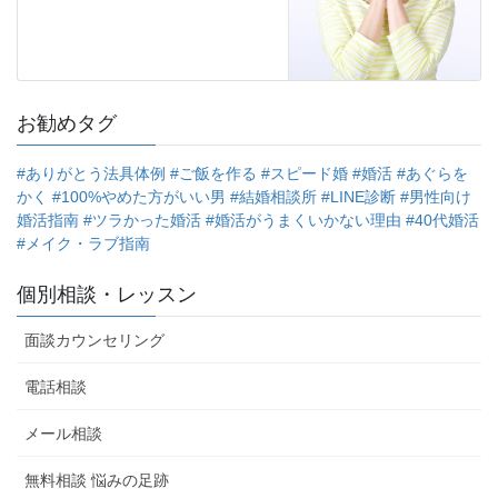
お勧めタグ
#ありがとう法具体例
#ご飯を作る
#スピード婚
#婚活
#あぐらを
かく
#100%やめた方がいい男
#結婚相談所
#LINE診断
#男性向け
婚活指南
#ツラかった婚活
#婚活がうまくいかない理由
#40代婚活
#メイク・ラブ指南
個別相談・レッスン
面談カウンセリング
電話相談
メール相談
無料相談 悩みの足跡