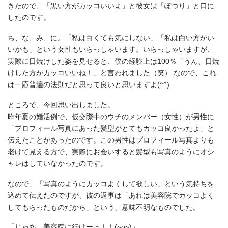
きたので、「黒い方がカッコいいよ」と彼女は「ぽつり」と口に
したのです。
ち、な、み、に。「私は白くても気にしない」「私は白い方がい
いかも」という女性もいらっしゃいます。いらっしゃいますが、
実際に日焼けした姿を見せると、僕の経験上は100％「うん、日焼
けした方がカッコいいね！」と言われました（笑） なので、これ
は一応普遍の法則だと思って良いと思いますよ(^^)
ところで、今回思い出しました。
昨年夏の婚活例で、仮交際中のウチのメンバー（女性）が男性に
「プロフィール写真にあった髪型がとてもカッコ良かったよ」と
伝えたことがあったのです。この男性はプロフィール写真よりも
老けて見える方で、実際にお会いすると髪型も写真のようにオシ
ャレはしていなかったのです。
なので、「写真のようにカッコよくして欲しい」という気持ちを
込めて伝えたのですが、彼の返事は「あれは美容院でカッコよく
してもらったものだから」という、意味不明なものでした。
「じゃあ、美容院に行けーっ！！(~o~)」