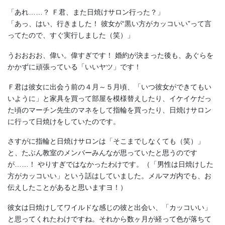
「あれ……？ Ｆ君、また日焼けサロン行った？」
「あっ、はい、行きました！ 彼女が“黒い方がカッコいい”って言
ってたので、すぐ実行しました（笑）」
うおおおお、偉い。偉すぎです！ 婚約が決まった後も、あぐらを
かかずに頑張っている「いいヤツ」です！
Ｆ君は彼女に出会う前の４月～５月頃、「いつ彼女ができてもい
いように」と家具を買って部屋を模様替えしたり、イケイケだっ
た頃のマーチン先生のマネをして指輪を買ったり、日焼けサロン
に行って日焼けをしていたのです。
さすがに指輪と日焼けサロンは「そこまでしなくても（笑）」
と、たぶん教室のメンバーみんなが思っていたと思うのです
が……！ やりすぎではなかったわけです。（「男性は日焼けした
方がカッコいい」という話はしていました。メルマガ内でも、お
伝えしたことがあると思いますヨ！）
彼女は日焼けしてワイルドな感じの彼と出会い、「カッコいい」
と思ってくれたわけですね。それから数ヶ月が経って色が落ちて