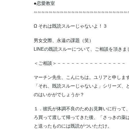
●恋愛教室
∽∽∽∽∽∽∽∽∽∽∽∽∽∽∽∽∽∽∽∽∽∽∽∽∽
Ω それは既読スルーじゃないよ！３
男女交際、永遠の課題（笑）
LINEの既読スルーについて、ご相談を頂きま
＜ご相談＞－－－－－－－－－－－－－－－
マーチン先生、こんにちは。ユリアと申しま
「それ、既読スルーじゃないよ」シリーズ、
のはいかがでしょうか？
１．彼氏が体調不良のためお見舞いに行って
ろ買って渡して帰ってきた後、「さっきの薬
と送ったものには既読がついただけ。