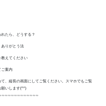
われたら、どうする？
、ありがとう法
を教えてください
てご案内
めて、縦長の画面にしてご覧ください。スマホでもご覧
いします(^^)
∽∽∽∽∽∽∽∽∽∽∽∽∽
！