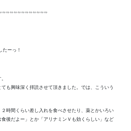
∽∽∽∽∽∽∽∽∽∽∽∽∽
したーっ！
す。
とても興味深く拝読させて頂きました。では、こういう
、２時間くらい差し入れを食べさせたり、薬とかいろい
は食後だよー」とか「アリナミンＶも効くらしい」など