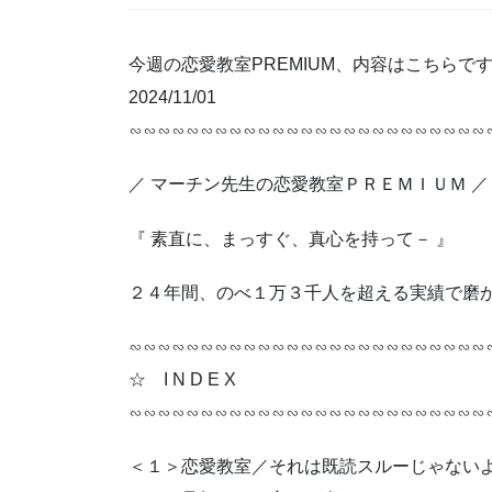
今週の恋愛教室PREMIUM、内容はこちらで
2024/11/01
∽∽∽∽∽∽∽∽∽∽∽∽∽∽∽∽∽∽∽∽∽∽∽∽∽
／ マーチン先生の恋愛教室ＰＲＥＭＩＵＭ ／
『 素直に、まっすぐ、真心を持って－ 』
２４年間、のべ１万３千人を超える実績で磨
∽∽∽∽∽∽∽∽∽∽∽∽∽∽∽∽∽∽∽∽∽∽∽∽∽
☆ I N D E X
∽∽∽∽∽∽∽∽∽∽∽∽∽∽∽∽∽∽∽∽∽∽∽∽∽
＜１＞恋愛教室／それは既読スルーじゃない