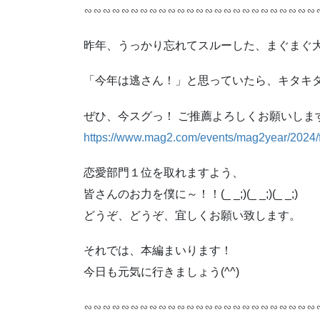
∽∽∽∽∽∽∽∽∽∽∽∽∽∽∽∽∽∽∽∽∽∽∽∽∽
昨年、うっかり忘れてスルーした、まぐまぐ大賞！
「今年は逃さん！」と思っていたら、キタキ
ぜひ、今スグっ！ ご推薦よろしくお願いします
https://www.mag2.com/events/mag2year/2024
恋愛部門１位を取れますよう、
皆さんのお力を僕に～！！(_ _;)(_ _;)(_ _;)
どうぞ、どうぞ、宜しくお願い致します。
それでは、本編まいります！
今日も元気に行きましょう(^^)
∽∽∽∽∽∽∽∽∽∽∽∽∽∽∽∽∽∽∽∽∽∽∽∽∽