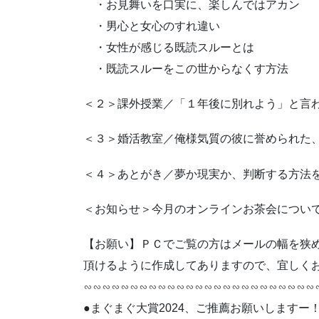
・お見舞いを口実に、楽しんではアカン
・男心と女心のすれ違い
・女性が感じる既読スルーとは
・既読スルーをこの世からなくす方法
＜２＞課外授業／「１年後に別れよう」と言
＜３＞婚活教室／俺様気質の彼に誉められた
＜４＞あとがき／夢か現実か、判断する方法
＜お知らせ＞今月のオンラインお茶会につい
【お願い】ＰＣでご覧の方はメールの幅を狭
頂けるように作成してありますので、宜しくお願
∽∽∽∽∽∽∽∽∽∽∽∽∽∽∽∽∽∽∽∽∽∽∽∽∽
●まぐまぐ大賞2024、ご推薦お願いしますー