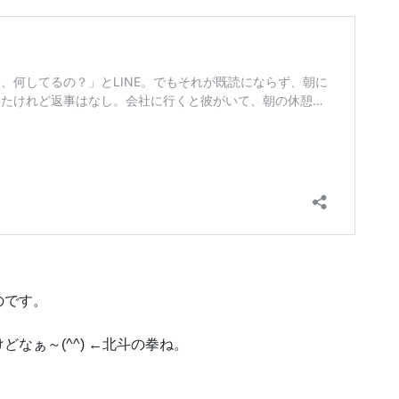
のです。
なぁ～(^^) ←北斗の拳ね。