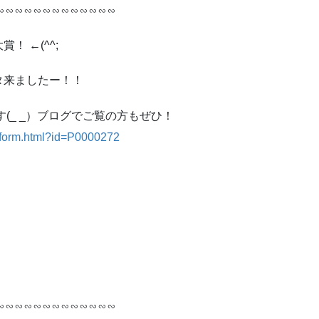
∽∽∽∽∽∽∽∽∽∽∽∽∽
 ←(^^;
タ来ましたー！！
(_ _）ブログでご覧の方もぜひ！
/form.html?id=P0000272
∽∽∽∽∽∽∽∽∽∽∽∽∽