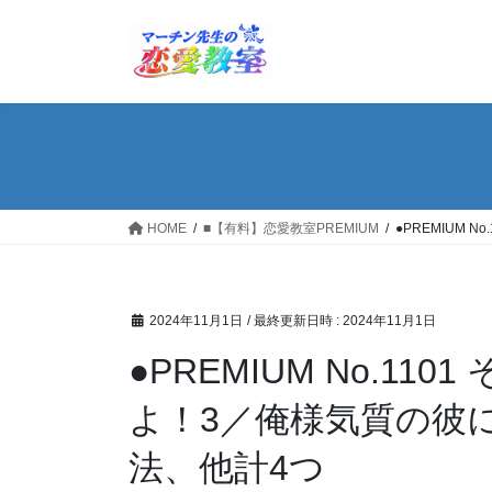
コ
ナ
ン
ビ
テ
ゲ
ン
ー
ツ
シ
へ
ョ
ス
ン
キ
に
ッ
移
HOME
■【有料】恋愛教室PREMIUM
●PREMIUM
プ
動
2024年11月1日
/ 最終更新日時 :
2024年11月1日
●PREMIUM No.1
よ！3／俺様気質の彼
法、他計4つ