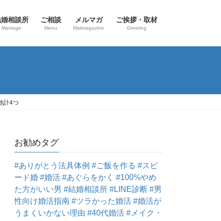
結婚相談所
ご相談
メルマガ
ご挨拶・取材
Marriage
Menu
Mailmagazine
Greeting
他計4つ
お勧めタグ
#ありがとう法具体例
#ご飯を作る
#スピ
ード婚
#婚活
#あぐらをかく
#100%やめ
た方がいい男
#結婚相談所
#LINE診断
#男
性向け婚活指南
#ツラかった婚活
#婚活が
うまくいかない理由
#40代婚活
#メイク・