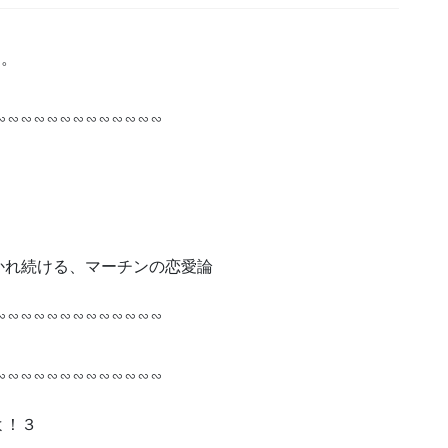
す。
∽∽∽∽∽∽∽∽∽∽∽∽∽
かれ続ける、マーチンの恋愛論
∽∽∽∽∽∽∽∽∽∽∽∽∽
∽∽∽∽∽∽∽∽∽∽∽∽∽
よ！３