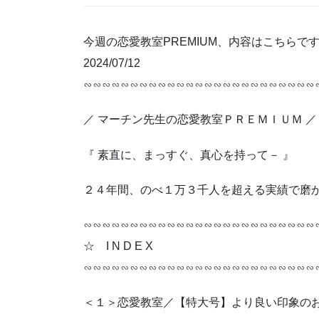
今週の恋愛教室PREMIUM、内容はこちらで
2024/07/12
∽∽∽∽∽∽∽∽∽∽∽∽∽∽∽∽∽∽∽∽∽∽∽∽∽
／ マーチン先生の恋愛教室ＰＲＥＭＩＵＭ ／
『 素直に、まっすぐ、真心を持って－ 』
２４年間、のべ１万３千人を超える実績で磨
∽∽∽∽∽∽∽∽∽∽∽∽∽∽∽∽∽∽∽∽∽∽∽∽∽
☆ I N D E X
∽∽∽∽∽∽∽∽∽∽∽∽∽∽∽∽∽∽∽∽∽∽∽∽∽
＜１＞恋愛教室／【特大号】より良い印象の