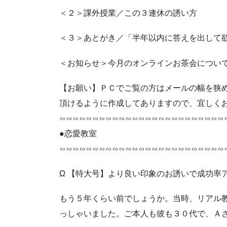
＜２＞課外授業／この３連休の誘い方
＜３＞あとがき／「半年以内に答えを出して
＜お知らせ＞今月のオンラインお茶会につい
【お願い】ＰＣでご覧の方はメールの幅を狭
頂けるように作成してありますので、宜しくお願
∽∽∽∽∽∽∽∽∽∽∽∽∽∽∽∽∽∽∽∽∽∽∽∽∽
●恋愛教室
∽∽∽∽∽∽∽∽∽∽∽∽∽∽∽∽∽∽∽∽∽∽∽∽∽
Ω 【特大号】より良い印象のお誘いで成功率
もう５年くらい前でしょうか。当時、リアル
っしゃいました。ご本人も彼も３０代で、Ａ