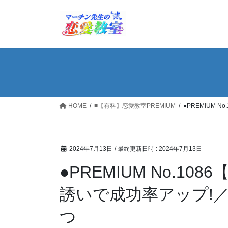
コ
ナ
ン
ビ
テ
ゲ
ン
ー
ツ
シ
へ
ョ
ス
ン
キ
に
ッ
移
HOME
■【有料】恋愛教室PREMIUM
●PREMIUM
プ
動
2024年7月13日
/ 最終更新日時 :
2024年7月13日
●PREMIUM No.1
誘いで成功率アップ!
つ