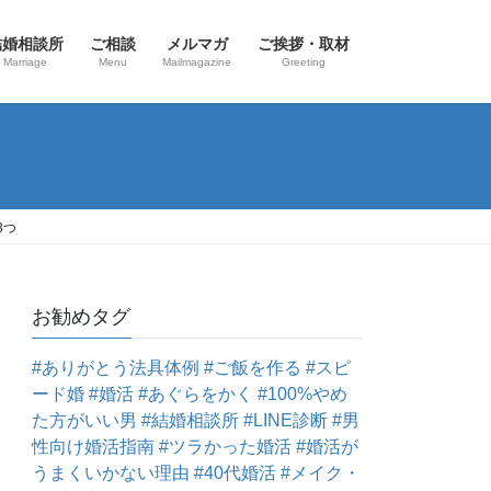
結婚相談所
ご相談
メルマガ
ご挨拶・取材
Marriage
Menu
Mailmagazine
Greeting
3つ
お勧めタグ
#ありがとう法具体例
#ご飯を作る
#スピ
ード婚
#婚活
#あぐらをかく
#100%やめ
た方がいい男
#結婚相談所
#LINE診断
#男
性向け婚活指南
#ツラかった婚活
#婚活が
うまくいかない理由
#40代婚活
#メイク・