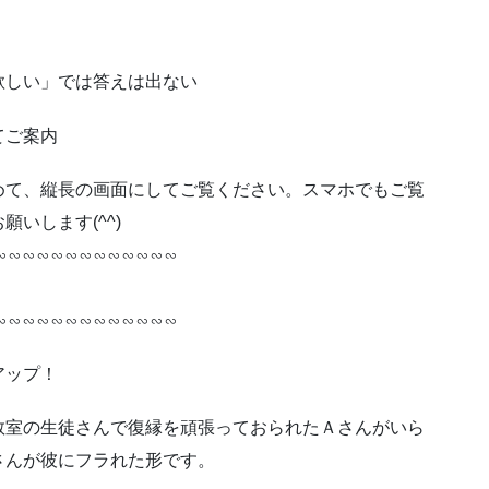
欲しい」では答えは出ない
てご案内
めて、縦長の画面にしてご覧ください。スマホでもご覧
いします(^^)
∽∽∽∽∽∽∽∽∽∽∽∽∽
∽∽∽∽∽∽∽∽∽∽∽∽∽
アップ！
教室の生徒さんで復縁を頑張っておられたＡさんがいら
さんが彼にフラれた形です。