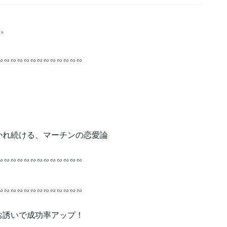
す。
∽∽∽∽∽∽∽∽∽∽∽∽∽
かれ続ける、マーチンの恋愛論
∽∽∽∽∽∽∽∽∽∽∽∽∽
∽∽∽∽∽∽∽∽∽∽∽∽∽
お誘いで成功率アップ！