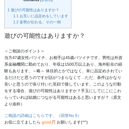
[
非表示
]
1
遊びの可能性はありますか？
1.1
お互いに品定めをしています
1.2
姿勢が伝わる、その一例
遊びの可能性はありますか？
＜ご相談のポイント＞
当方47歳女性バツイチ、お相手は45歳バツイチです。男性は外資
系金融機関に勤めており、年収は1500万以上あり、海外駐在の経
験もあります。～略～ 体目的とかではなく、単に品定めされてい
るだけだと思うのですが話がつまらなくて…ただ、条件はかなり
良いと思うので張り付いた笑顔で接しています。このような行動
をする場合、遊びの可能性はありますか？手玉にしてにこにこわ
らっていれば結婚につながる可能性はあると思いますが？（原文
より抜粋）
ご相談の詳細はこちらです。（回答No.5）
お役に立てましたら
good
お願いします(^^)