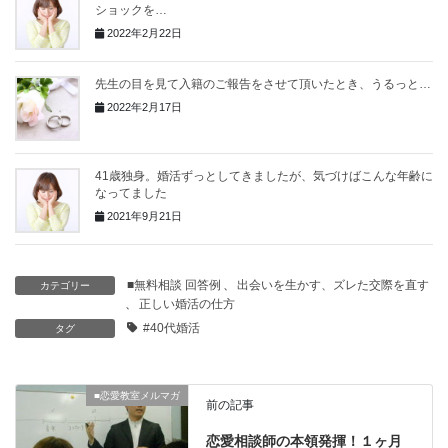
ショックを…
2022年2月22日
先生の目を見て入籍のご報告をさせて頂いたとき、うるっと…
2022年2月17日
41歳独身。婚活ずっとしてきましたが、気づけばこんな年齢に
なってました
2021年9月21日
■無料相談 回答例
、
出会いを生かす、ズレた交際を直す
カテゴリー
、
正しい婚活の仕方
#40代婚活
タグ
■恋愛教室メルマガ
前の記事
恋愛相談師の本領発揮！１ヶ月