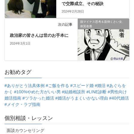
で交際成立、その秘訣
2024年2月28日
脱マイナス思考＆面倒くさい女、
次の記事
体質改善
政治家の皆さんは世のお手本に
2024年3月1日
お勧めタグ
#ありがとう法具体例
#ご飯を作る
#スピード婚
#婚活
#あぐらを
かく
#100%やめた方がいい男
#結婚相談所
#LINE診断
#男性向け
婚活指南
#ツラかった婚活
#婚活がうまくいかない理由
#40代婚活
#メイク・ラブ指南
個別相談・レッスン
面談カウンセリング