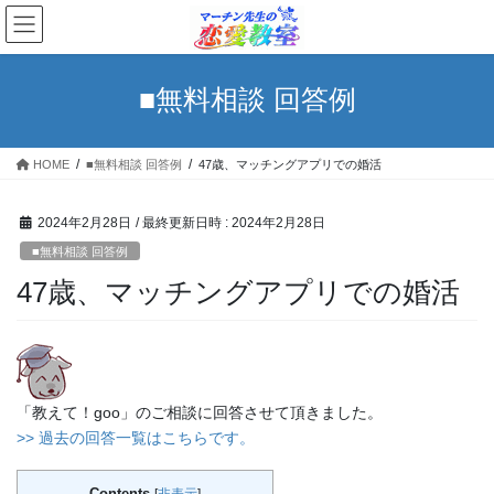
コ
ナ
ン
ビ
テ
ゲ
ン
ー
■無料相談 回答例
ツ
シ
へ
ョ
ス
ン
HOME
■無料相談 回答例
47歳、マッチングアプリでの婚活
キ
に
ッ
移
プ
動
2024年2月28日
/ 最終更新日時 :
2024年2月28日
■無料相談 回答例
47歳、マッチングアプリでの婚活
「教えて！goo」のご相談に回答させて頂きました。
>> 過去の回答一覧はこちらです。
Contents