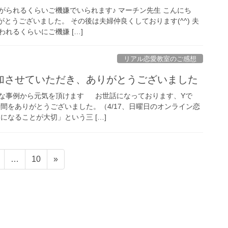
がられるくらいご機嫌でいられます♪ マーチン先生 こんにち
りがとうございました。 その後は夫婦仲良くしております(^^) 夫
れるくらいにご機嫌 […]
リアル恋愛教室のご感想
加させていただき、ありがとうございました
な事例から元気を頂けます お世話になっております、Yで
間をありがとうございました。（4/17、日曜日のオンライン恋
になることが大切」という三 […]
固
固
…
10
»
定
定
ペ
ペ
ー
ー
ジ
ジ