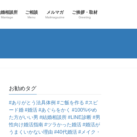
結婚相談所
ご相談
メルマガ
ご挨拶・取材
Marriage
Menu
Mailmagazine
Greeting
お勧めタグ
#ありがとう法具体例
#ご飯を作る
#スピ
ード婚
#婚活
#あぐらをかく
#100%やめ
た方がいい男
#結婚相談所
#LINE診断
#男
性向け婚活指南
#ツラかった婚活
#婚活が
うまくいかない理由
#40代婚活
#メイク・