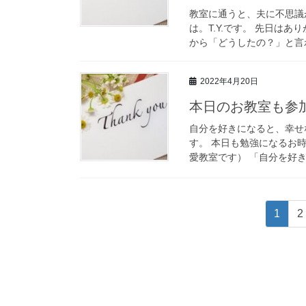
教室に通うと、夫に不思議
は。T.Y.です。 先日はあ
から「どうしたの？」と言わ
2022年4月20日
本日のお教室も参
自分を好きになると、幸せ
す。 本日も勉強になるお時
愛教室です） 「自分を好き
投
固
1
2
稿
定
ナ
ペ
ビ
ー
ゲ
ジ
ー