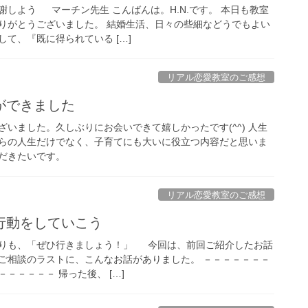
しよう マーチン先生 こんばんは。H.N.です。 本日も教室
りがとうございました。 結婚生活、日々の些細などうでもよい
て、『既に得られている […]
リアル恋愛教室のご感想
ができました
いました。久しぶりにお会いできて嬉しかったです(^^) 人生
らの人生だけでなく、子育てにも大いに役立つ内容だと思いま
だきたいです。
リアル恋愛教室のご感想
行動をしていこう
りも、「ぜひ行きましょう！」 今回は、前回ご紹介したお話
んのご相談のラストに、こんなお話がありました。 －－－－－－－
－－－－－ 帰った後、 […]