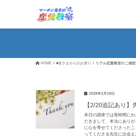
コ
ナ
ン
ビ
テ
ゲ
ン
ー
ツ
シ
へ
ョ
ス
ン
キ
に
ッ
移
HOME
■皆さまからのお便り
リアル恋愛教室のご感想
プ
動
2026年2月19日
【2/20追記あり
本日の講座では長時間にわ
だきまして、本当にありが
に心を寄せてくださったこ
ってくださる先生に出会え